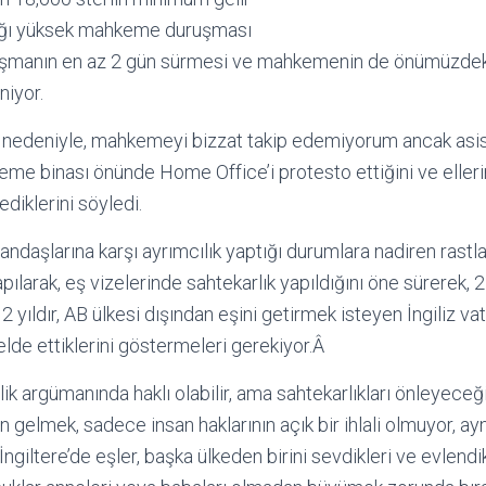
acağı yüksek mahkeme duruşması
uşmanın en az 2 gün sürmesi ve mahkemenin de önümüzdeki
niyor.
 nedeniyle, mahkemeyi bizzat takip edemiyorum ancak asis
me binası önünde Home Office’i protesto ettiğini ve elleri
iklerini söyledi.
tandaşlarına karşı ayrımcılık yaptığı durumlara nadiren rastlan
apılarak, eş vizelerinde sahtekarlık yapıldığını öne sürerek, 2
 2 yıldır, AB ülkesi dışından eşini getirmek isteyen İngiliz va
 elde ettiklerini göstermeleri gerekiyor.Â
lik argümanında haklı olabilir, ama sahtekarlıkları önleyece
n gelmek, sadece insan haklarının açık bir ihlali olmuyor, a
 İngiltere’de eşler, başka ülkeden birini sevdikleri ve evlendik