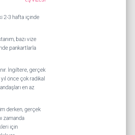
 2-3 hafta içinde
tanım, bazı vize
nde pankartlarla
ır. İngiltere, gerçek
 yıl önce çok radikal
tandaşları en az
ğim derken, gerçek
ynı zamanda
leri için