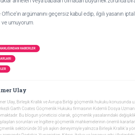
ocuklar anneleri veya babaları olmadan büyümek zorunda bırak
fice’in argümanını geçersiz kabul edip, ilgili yasanın ipta
r ve umuyorum.
AKANLIĞINDAN HABERLER
RARLARI
RLER
amer Ulay
er Ulay, Birleşik Krallık ve Avrupa Birliği göçmenlik hukuku konusunda
kezli Garth Coates Göçmenlik Hukuku firmasının Kıdemli Dosya Uzmanı
maktadır. Bu blogun yöneticisi olarak, göçmenlik yasalarındaki değişiklikleri
şılaşılan sorunları ve İngiltere göçmenlik mahkemelerinin önemli kararlar
menlik sektöründe 30 yılı aşkın deneyimiyle yalnızca Birleşik Krallık’a yö