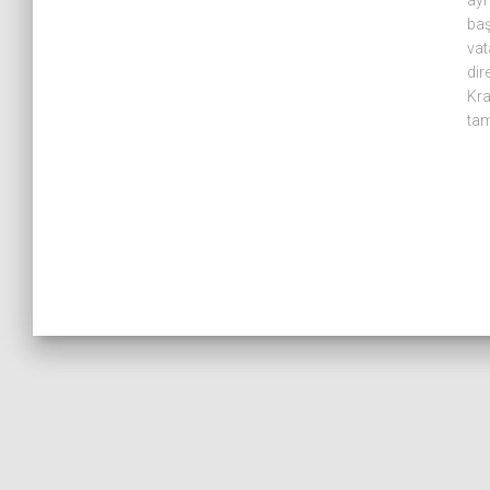
ayn
baş
vat
dir
Kra
ta