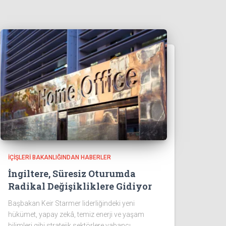
İÇIŞLERI BAKANLIĞINDAN HABERLER
İngiltere, Süresiz Oturumda
Radikal Değişikliklere Gidiyor
Başbakan Keir Starmer liderliğindeki yeni
hükümet, yapay zekâ, temiz enerji ve yaşam
bilimleri gibi stratejik sektörlere yabancı