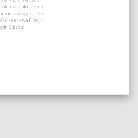
altın vize ve yerleşim
oturma izinleri ve çifte
eticisi ve iş geliştirme
B ülkeleri veya Birleşik
eyin. E-posta: