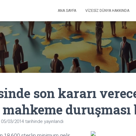
ANA SAYFA
VIZESIZ DÜNYA HAKKINDA
sinde son kararı verec
 mahkeme duruşması 
n
05/03/2014
tarihinde yayınlandı
an 18,600 sterlin minimum gelir