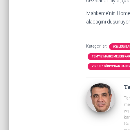
cezalandırılıyor, ç
Mahkeme’nin Home Of
alacağını düşünüyo
Kategoriler:
İÇIŞLERI B
TEMYIZ MAHKEMELERI KA
VIZESIZ DÜNYA'DAN HABE
T
Tam
mer
yap
kar
Göç