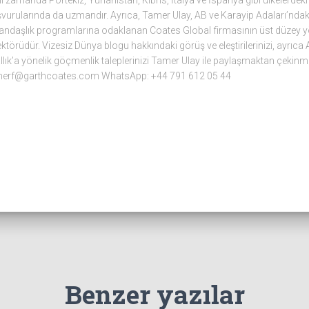
ı zamanda Portekiz, Yunanistan, Kıbrıs, İtalya ve İspanya gibi ülkelerdeki 
vurularında da uzmandır. Ayrıca, Tamer Ulay, AB ve Karayip Adaları’ndaki 
andaşlık programlarına odaklanan Coates Global firmasının üst düzey yön
ektörüdür. Vizesiz Dünya blogu hakkındaki görüş ve eleştirilerinizi, ayrıca A
llık’a yönelik göçmenlik taleplerinizi Tamer Ulay ile paylaşmaktan çekinm
merf@garthcoates.com WhatsApp: +44 791 612 05 44
Benzer yazılar