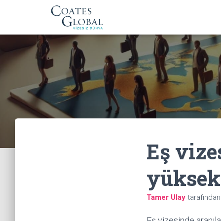
Eş vize
yüksek
Tamer Ulay
tarafında
Eş vizesinde aranıl