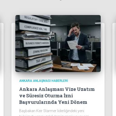
ANKARA ANLAŞMASI HABERLERI
Ankara Anlaşması Vize Uzatım
ve Süresiz Oturma İzni
Başvurularında Yeni Dönem
Başbakan Keir Starmer liderliğindeki yeni