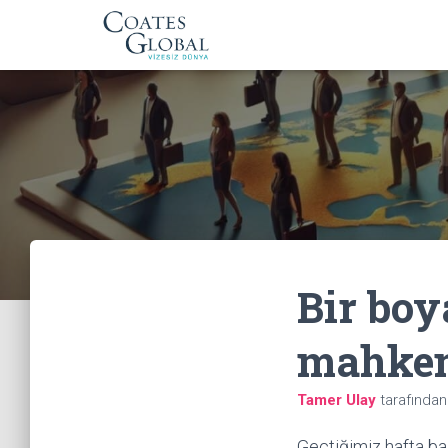
Bir boy
mahkem
Tamer Ulay
tarafında
Geçtiğimiz hafta baz