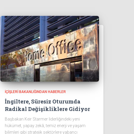
İÇIŞLERI BAKANLIĞINDAN HABERLER
İngiltere, Süresiz Oturumda
Radikal Değişikliklere Gidiyor
Başbakan Keir Starmer liderliğindeki yeni
hükümet, yapay zekâ, temiz enerji ve yaşam
bilimleri gibi stratejik sektörlere yabancı