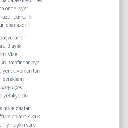
na da aykırıydı. Her
aha önce işyeri
azdı, çünkü ilk
ün olamazdı.
 başvuran bir
ru, 3 aylık
ktu. Vize
ürü tarafından aynı
 diyerek, verilen tüm
i evrakların
vuruyu çok
 diyebiliyordu.
inlikle baştan
ti ve onların küçük
 1 yılı aşkın süre