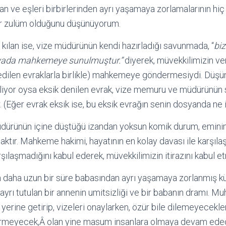
 ve eşleri birbirlerinden ayrı yaşamaya zorlamalarının hiç 
r zulüm olduğunu düşünüyorum.
 kılan ise, vize müdürünün kendi hazırladığı savunmada, “
biz
syada mahkemeye sunulmuştur.”
diyerek, müvekkilimizin ve
 edilen evraklarla birlikle) mahkemeye göndermesiydi. Düş
iliyor oysa eksik denilen evrak, vize memuru ve müdürünü
 (Eğer evrak eksik ise, bu eksik evrağın senin dosyanda ne i
ürünün içine düştüğü izandan yoksun komik durum, eminim
aktır. Mahkeme hakimi, hayatının en kolay davası ile karşıla
şılaşmadığını kabul ederek, müvekkilimizin itirazını kabul et
n daha uzun bir süre babasından ayrı yaşamaya zorlanmış k
ayrı tutulan bir annenin umitsizliği ve bir babanın dramı. M
rine getirip, vizeleri onaylarken, özür bile dilemeyecekler
rmeyecek,Â olan yine masum insanlara olmaya devam ede