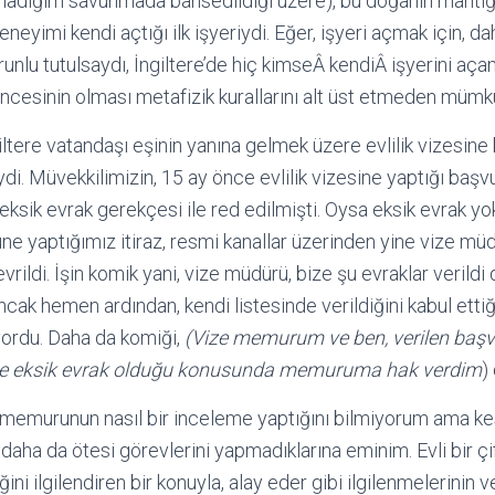
ladığım savunmada bahsedildiği üzere), bu doğanın mantığı
 deneyimi kendi açtığı ilk işyeriydi. Eğer, işyeri açmak için, d
nlu tutulsaydı, İngiltere’de hiç kimseÂ kendiÂ işyerini açam
cesinin olması metafizik kurallarını alt üst etmeden mümk
giltere vatandaşı eşinin yanına gelmek üzere evlilik vizesine
ydi. Müvekkilimizin, 15 ay önce evlilik vizesine yaptığı başvu
ksik evrak gerekçesi ile red edilmişti. Oysa eksik evrak yo
yaptığımız itiraz, resmi kanallar üzerinden yine vize müd
vrildi. İşin komik yani, vize müdürü, bize şu evraklar verildi
ancak hemen ardından, kendi listesinde verildiğini kabul ettiğ
iyordu. Daha da komiği,
(Vize memurum ve ben, verilen baş
, ve eksik evrak olduğu konusunda memuruma hak verdim
)
emurunun nasıl bir inceleme yaptığını bilmiyorum ama kes
ha da ötesi görevlerini yapmadıklarına eminim. Evli bir çif
ni ilgilendiren bir konuyla, alay eder gibi ilgilenmelerinin ve