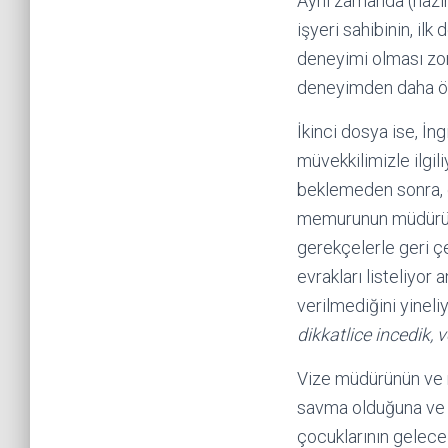
Aynı zamanda (hazır
işyeri sahibinin, ilk
deneyimi olması zoru
deneyimden daha ön
İkinci dosya ise, İn
müvekkilimizle ilgili
beklemeden sonra, e
memurunun müdürüne 
gerekçelerle geri çe
evrakları listeliyor 
verilmediğini yinel
dikkatlice incedik
Vize müdürünün ve m
savma olduğuna ve da
çocuklarının geleceği