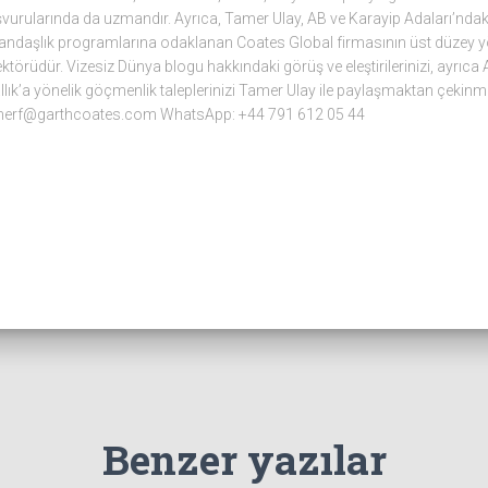
vurularında da uzmandır. Ayrıca, Tamer Ulay, AB ve Karayip Adaları’ndaki 
andaşlık programlarına odaklanan Coates Global firmasının üst düzey yön
ektörüdür. Vizesiz Dünya blogu hakkındaki görüş ve eleştirilerinizi, ayrıca A
llık’a yönelik göçmenlik taleplerinizi Tamer Ulay ile paylaşmaktan çekinm
merf@garthcoates.com WhatsApp: +44 791 612 05 44
Benzer yazılar