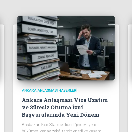
ANKARA ANLAŞMASI HABERLERI
Ankara Anlaşması Vize Uzatım
ve Süresiz Oturma İzni
Başvurularında Yeni Dönem
Başbakan Keir Starmer liderliğindeki yeni
hükümet, yapay zekâ, temiz enerji ve yaşam