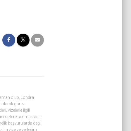
 uzman olup, Londra
 olarak görev
, vizelerle ilgili
ını sizlere sunmaktadır.
nelik başvurularda değil,
altın vize ve yerleşim