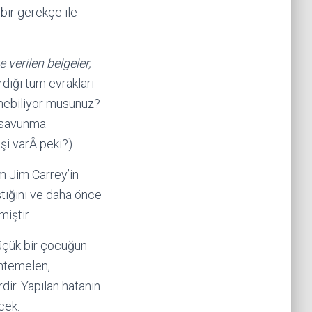
bir gerekçe ile
e verilen belgeler,
rdiği tüm evrakları
ünebiliyor musunuz?
n savunma
şi varÂ peki?)
 Jim Carrey’in
ştığını ve daha önce
miştir.
üçük bir çocuğun
uhtemelen,
dir. Yapılan hatanın
cek.