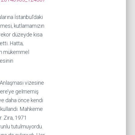
larına İstanbul’daki
ilmesi, kutlamamızın
rekor düzeyde kısa
tti. Hatta,
anın mükemmel
esinin
a Anlaşması vizesine
ltere’ye gelmemiş
 ve daha önce kendi
 kullandı. Mahkeme
r. Zira, 1971
runlu tutulmuyordu.