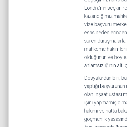
Londra’nın seçkin r
kazandığımız mahkeme
vize başvuru merkezi
esas nedenlerinden 
süren duruşmalarla a
mahkeme hakimlerin
olduğunun ve böyle
anlamsızlığının altı
Dosyalardan biri, b
yaptığı başvurunun 
olan İnşaat ustası 
işini yapmamış olm
hakimi ve hatta baka
göçmenlik yasasında