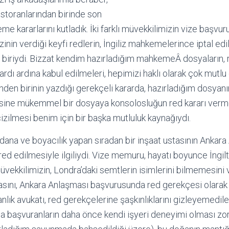
estoranlarından birinde son
 kararlarını kutladık. İki farklı müvekkilimizin vize başvuru
nin verdiği keyfi redlerin, İngiliz mahkemelerince iptal ed
biriydi. Bizzat kendim hazırladığım mahkemeÂ dosyaların, 
rdı ardına kabul edilmeleri, hepimizi haklı olarak çok mutlu e
den birinin yazdığı gerekçeli kararda, hazırladığım dosy
sine mükemmel bir dosyaya konsolosluğun red kararı verm
 çizilmesi benim için bir başka mutluluk kaynağıydı.
adana ve boyacılık yapan sıradan bir inşaat ustasının Ankar
red edilmesiyle ilgiliydi. Vize memuru, hayatı boyunce İngi
müvekkilimizin, Londra’daki semtlerin isimlerini bilmemesini
asını, Ankara Anlaşması başvurusunda red gerekçesi olarak
nlık avukatı, red gerekçelerine şaşkınlıklarını gizleyemedile
 başvuranların daha önce kendi işyeri deneyimi olması zo