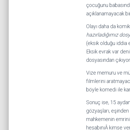
çocuğunu babasından
açıklanamayacak bi
Olayı daha da komik
hazırladığımız do
(eksik olduğu iddia
Eksik evrak var den
dosyasından çıkıyor.
Vize memuru ve müd
filmlerini aratmayac
böyle komedi ile kar
Sonuç ise, 15 ayda
gözyaşları, eşinden 
mahkemenin emrini ye
hesabınıÂ kimse ve