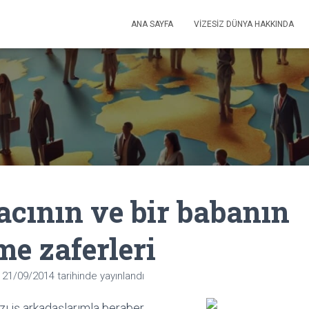
ANA SAYFA
VIZESIZ DÜNYA HAKKINDA
acının ve bir babanın
e zaferleri
n
21/09/2014
tarihinde yayınlandı
ı iş arkadaşlarımla beraber,