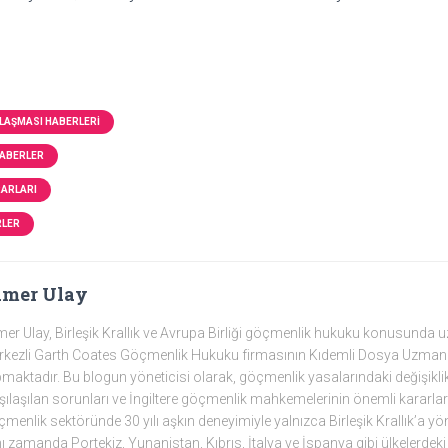
LAŞMASI HABERLERI
HABERLER
RARLARI
RLER
amer Ulay
er Ulay, Birleşik Krallık ve Avrupa Birliği göçmenlik hukuku konusunda
kezli Garth Coates Göçmenlik Hukuku firmasının Kıdemli Dosya Uzmanı
maktadır. Bu blogun yöneticisi olarak, göçmenlik yasalarındaki değişiklikleri
şılaşılan sorunları ve İngiltere göçmenlik mahkemelerinin önemli kararlar
menlik sektöründe 30 yılı aşkın deneyimiyle yalnızca Birleşik Krallık’a yö
ı zamanda Portekiz, Yunanistan, Kıbrıs, İtalya ve İspanya gibi ülkelerdeki 