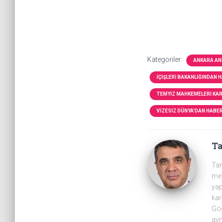
Kategoriler:
ANKARA AN
İÇIŞLERI BAKANLIĞINDAN 
TEMYIZ MAHKEMELERI KA
VIZESIZ DÜNYA'DAN HABE
T
Tam
mer
yap
kar
Göç
ayn