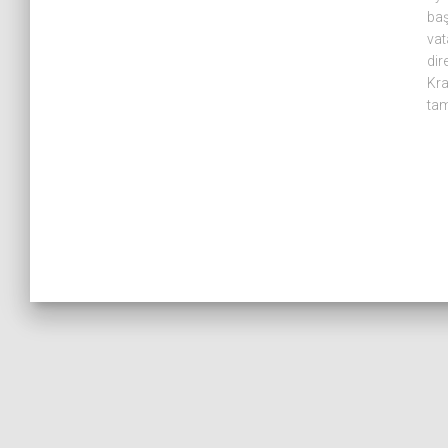
baş
vat
dir
Kra
ta