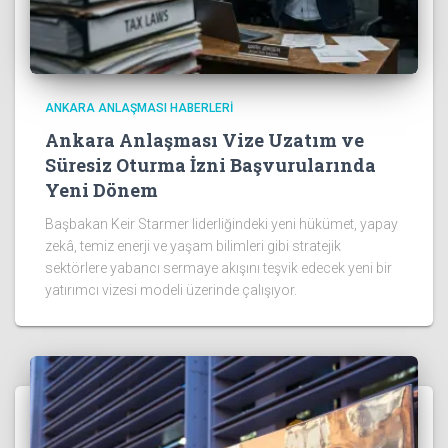
ANKARA ANLAŞMASI HABERLERI
Ankara Anlaşması Vize Uzatım ve
Süresiz Oturma İzni Başvurularında
Yeni Dönem
Başbakan Keir Starmer liderliğindeki yeni hükümet, yapay
zekâ, temiz enerji ve yaşam bilimleri gibi stratejik
sektörlere yabancı sermaye akışını teşvik edecek yeni bir
yatırımcı vizesi modeli üzerinde çalışıyor.