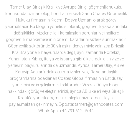
Tamer Ulay, Birleşik Krallık ve Avrupa Birliği göçmenlik hukuku
konusunda uzman olup, Londra merkezli Garth Coates Göçmenlik
Hukuku firmasının Kıdemli Dosya Uzmanı olarak görev
yapmaktadır. Bu blogun yöneticisi olarak, göçmenlik yasalarındaki
değişiklikleri, vizelerle ilgili karşılaşılan sorunları ve İngiltere
göçmenlik mahkemelerinin önemli kararlarını sizlere sunmaktadır.
Göçmenlik sektöründe 30 yılı aşkın deneyimiyle yalnızca Birleşik
Krallık’a yönelik başvurularda değil, aynı zamanda Portekiz,
Yunanistan, Kıbrıs, İtalya ve İspanya gibi ülkelerdeki altın vize ve
yerleşim başvurularında da uzmandır. Ayrıca, Tamer Ulay, AB ve
Karayip Adaları’ndaki oturma izinleri ve çifte vatandaşlık
programlarına odaklanan Coates Global firmasının üst düzey
yöneticisi ve iş geliştirme direktörüdür. Vizesiz Dünya blogu
hakkındaki görüş ve eleştirilerinizi, ayrıca AB ülkeleri veya Birleşik
Krallık’a yönelik göçmenlik taleplerinizi Tamer Ulay ile
paylaşmaktan çekinmeyin. E-posta: tamerf@garthcoates.com
WhatsApp: +44 791 612 05 44