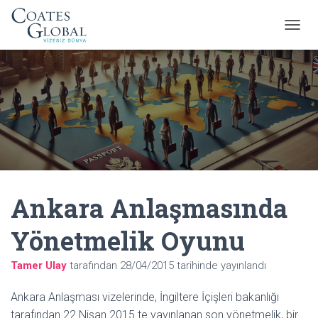
M
E
N
Ü
Y
Ü
A
Ç
/
K
A
P
Ankara Anlaşmasında
A
Yönetmelik Oyunu
Tamer Ulay
tarafından
28/04/2015
tarihinde yayınlandı
Ankara Anlaşması vizelerinde, İngiltere İçişleri bakanlığı
tarafından 22 Nisan 2015 te yayınlanan son yönetmelik, bir