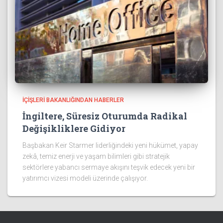
İÇIŞLERI BAKANLIĞINDAN HABERLER
İngiltere, Süresiz Oturumda Radikal
Değişikliklere Gidiyor
Başbakan Keir Starmer liderliğindeki yeni hükümet, yapay
zekâ, temiz enerji ve yaşam bilimleri gibi stratejik
sektörlere yabancı sermaye akışını teşvik edecek yeni bir
yatırımcı vizesi modeli üzerinde çalışıyor.