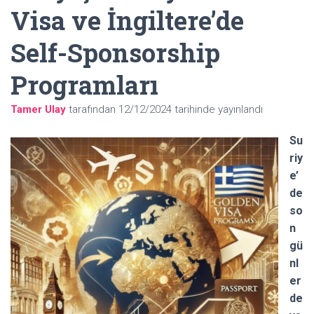
Visa ve İngiltere’de
Self-Sponsorship
Programları
Tamer Ulay
tarafından
12/12/2024
tarihinde yayınlandı
Su
riy
e’
de
so
n
gü
nl
er
de