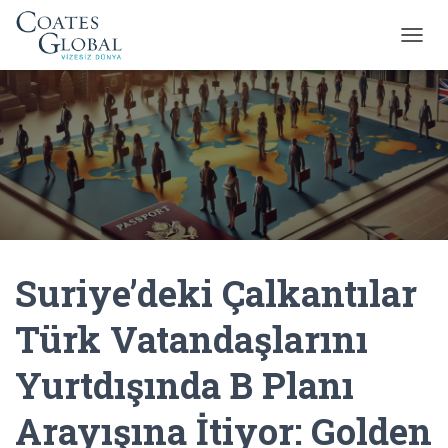
M
E
N
Ü
Y
Ü
A
Ç
/
K
A
P
Suriye’deki Çalkantılar
A
Türk Vatandaşlarını
Yurtdışında B Planı
Arayışına İtiyor: Golden