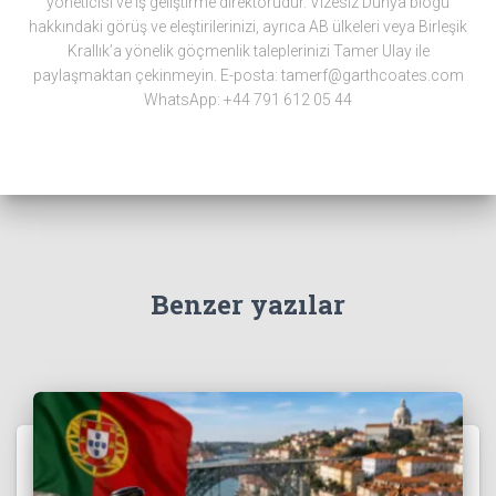
yöneticisi ve iş geliştirme direktörüdür. Vizesiz Dünya blogu
hakkındaki görüş ve eleştirilerinizi, ayrıca AB ülkeleri veya Birleşik
Krallık’a yönelik göçmenlik taleplerinizi Tamer Ulay ile
paylaşmaktan çekinmeyin. E-posta: tamerf@garthcoates.com
WhatsApp: +44 791 612 05 44
Benzer yazılar