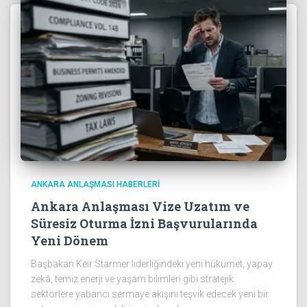
ANKARA ANLAŞMASI HABERLERI
Ankara Anlaşması Vize Uzatım ve
Süresiz Oturma İzni Başvurularında
Yeni Dönem
Başbakan Keir Starmer liderliğindeki yeni hükümet, yapay
zekâ, temiz enerji ve yaşam bilimleri gibi stratejik
sektörlere yabancı sermaye akışını teşvik edecek yeni bir