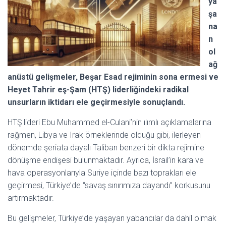
ya
şa
na
n
ol
ağ
anüstü gelişmeler, Beşar Esad rejiminin sona ermesi ve
Heyet Tahrir eş-Şam (HTŞ) liderliğindeki radikal
unsurların iktidarı ele geçirmesiyle sonuçlandı.
HTŞ lideri Ebu Muhammed el-Culani’nin ılımlı açıklamalarına
rağmen, Libya ve Irak örneklerinde olduğu gibi, ilerleyen
dönemde şeriata dayalı Taliban benzeri bir dikta rejimine
dönüşme endişesi bulunmaktadır. Ayrıca, İsrail’in kara ve
hava operasyonlarıyla Suriye içinde bazı toprakları ele
geçirmesi, Türkiye’de “savaş sınırımıza dayandı” korkusunu
artırmaktadır.
Bu gelişmeler, Türkiye’de yaşayan yabancılar da dahil olmak