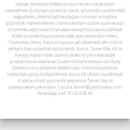
Hukuku firmasının Kıdemli Dosya Uzmanı olarak görev
yapmaktadır. Bu blogun yöneticisi olarak, göçmenlik yasalarındaki
değişiklikleri, vizelerle ilgili karşılaşılan sorunları ve İngiltere
göçmenlik mahkemelerinin önemli kararlarını sizlere sunmaktadır.
Göçmenlik sektöründe 30 yılı aşkın deneyimiyle yalnızca Birleşik
Krallık’a yönelik başvurularda değil, aynı zamanda Portekiz,
Yunanistan, Kıbrıs, İtalya ve İspanya gibi ülkelerdeki altın vize ve
yerleşim başvurularında da uzmandır. Ayrıca, Tamer Ulay, AB ve
Karayip Adaları’ndaki oturma izinleri ve çifte vatandaşlık
programlarına odaklanan Coates Global firmasının üst düzey
yöneticisi ve iş geliştirme direktörüdür. Vizesiz Dünya blogu
hakkındaki görüş ve eleştirilerinizi, ayrıca AB ülkeleri veya Birleşik
Krallık’a yönelik göçmenlik taleplerinizi Tamer Ulay ile
paylaşmaktan çekinmeyin. E-posta: tamerf@garthcoates.com
WhatsApp: +44 791 612 05 44