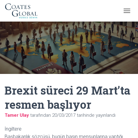
M
E
N
Ü
Y
Ü
A
Ç
/
K
A
P
Brexit süreci 29 Mart’ta
A
resmen başlıyor
Tamer Ulay
tarafından
20/03/2017
tarihinde yayınlandı
İngiltere
Başbakanlık sözcüsü, bugün basın mensuplarına yaptığı