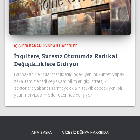
İÇIŞLERI BAKANLIĞINDAN HABERLER
İngiltere, Süresiz Oturumda Radikal
Değişikliklere Gidiyor
Başbakan Keir Starmer liderliğindeki yeni hükümet, yapay
zekâ, temiz enerji ve yaşam bilimleri gibi stratejik
sektörlere yabancı sermaye akışını teşvik edecek yeni bir
yatırımcı vizesi modeli üzerinde çalışıyor.
ANA SAYFA
VIZESIZ DÜNYA HAKKINDA