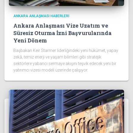
ANKARA ANLAŞMASI HABERLERI
Ankara Anlaşması Vize Uzatım ve
Süresiz Oturma İzni Başvurularında
Yeni Dönem
Başbakan Keir Starmer liderliğindeki yeni hükümet, yapay
zekâ, temiz enerji ve yaşam bilimleri gibi stratejik
sektörlere yabancı sermaye akışını teşvik edecek yeni bir
yatırımcı vizesi modeli üzerinde çalışıyor.