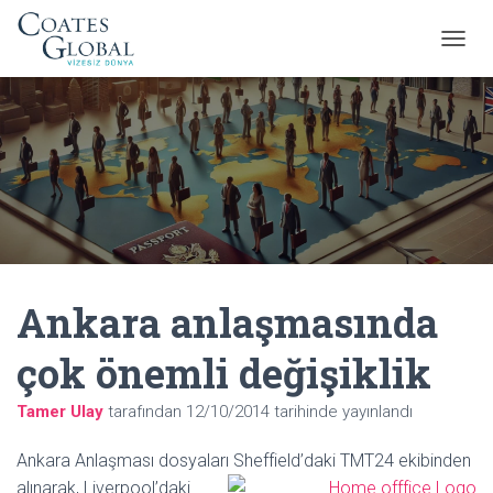
M
E
N
Ü
Y
Ü
A
Ç
/
K
A
P
Ankara anlaşmasında
A
çok önemli değişiklik
Tamer Ulay
tarafından
12/10/2014
tarihinde yayınlandı
Ankara Anlaşması dosyaları Sheffield’daki TMT24 ekibinden
alınarak,
Liverpool’daki