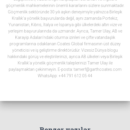
göçmenlik mahkemelerinin önemli kararlarını sizlere sunmaktadır.
Göçmenlik sektöründe 30 yılı aşkın deneyimiyle yalnızca Birleşik
Krallık’a yönelik başvurularda değil, aynı zamanda Portekiz,
Yunanistan, Kıbrıs, İtalya ve İspanya gibi ülkelerdeki altın vize ve
yerleşim başvurularında da uzmandır. Ayrıca, Tamer Ulay, AB ve
Karayip Adaları’ndaki oturma izinleri ve çifte vatandaşlık
programlarına odaklanan Coates Global firmasının üst düzey
yöneticisi ve iş geliştirme direktörüdür. Vizesiz Dünya blogu
hakkındaki görüş ve eleştirilerinizi, ayrıca AB ülkeleri veya Birleşik
Krallık’a yönelik göçmenlik taleplerinizi Tamer Ulay ile
paylaşmaktan çekinmeyin. E-posta: tamerf@garthcoates.com
WhatsApp: +44 791 612 05 44
Benzer yazılar