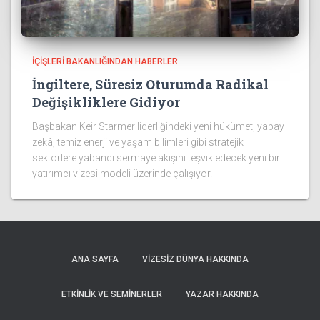
İÇIŞLERI BAKANLIĞINDAN HABERLER
İngiltere, Süresiz Oturumda Radikal
Değişikliklere Gidiyor
Başbakan Keir Starmer liderliğindeki yeni hükümet, yapay
zekâ, temiz enerji ve yaşam bilimleri gibi stratejik
sektörlere yabancı sermaye akışını teşvik edecek yeni bir
yatırımcı vizesi modeli üzerinde çalışıyor.
ANA SAYFA
VIZESIZ DÜNYA HAKKINDA
ETKINLIK VE SEMINERLER
YAZAR HAKKINDA