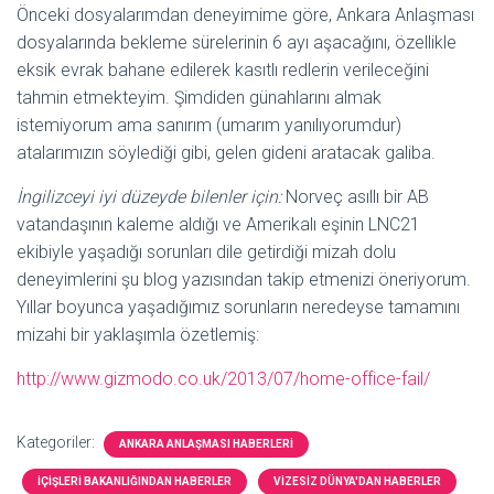
Önceki dosyalarımdan deneyimime göre, Ankara Anlaşması
dosyalarında bekleme sürelerinin 6 ayı aşacağını, özellikle
eksik evrak bahane edilerek kasıtlı redlerin verileceğini
tahmin etmekteyim. Şimdiden günahlarını almak
istemiyorum ama sanırım (umarım yanılıyorumdur)
atalarımızın söylediği gibi, gelen gideni aratacak galiba.
İngilizceyi iyi düzeyde bilenler için:
Norveç asıllı bir AB
vatandaşının kaleme aldığı ve Amerikalı eşinin LNC21
ekibiyle yaşadığı sorunları dile getirdiği mizah dolu
deneyimlerini şu blog yazısından takip etmenizi öneriyorum.
Yıllar boyunca yaşadığımız sorunların neredeyse tamamını
mizahi bir yaklaşımla özetlemiş:
http://www.gizmodo.co.uk/2013/07/home-office-fail/
Kategoriler:
ANKARA ANLAŞMASI HABERLERI
İÇIŞLERI BAKANLIĞINDAN HABERLER
VIZESIZ DÜNYA'DAN HABERLER