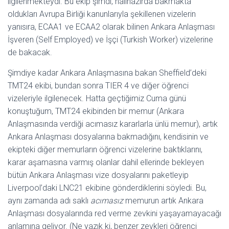
ilgilenmekteydi. Bu ekip şimdi, halihazırda bakmakta
oldukları Avrupa Birliği kanunlarıyla şekillenen vizelerin
yanısıra, ECAA1 ve ECAA2 olarak bilinen Ankara Anlaşması
İşveren (Self Employed) ve İşçi (Turkish Worker) vizelerine
de bakacak.
Şimdiye kadar Ankara Anlaşmasına bakan Sheffield’deki
TMT24 ekibi, bundan sonra TIER 4 ve diğer öğrenci
vizeleriyle ilgilenecek. Hatta geçtiğimiz Cuma günü
konuştuğum, TMT24 ekibinden bir memur (Ankara
Anlaşmasında verdiği acımasız kararlarla ünlü memur), artık
Ankara Anlaşması dosyalarına bakmadığını, kendisinin ve
ekipteki diğer memurların öğrenci vizelerine baktıklarını,
karar aşamasına varmış olanlar dahil ellerinde bekleyen
bütün Ankara Anlaşması vize dosyalarını paketleyip
Liverpool’daki LNC21 ekibine gönderdiklerini söyledi. Bu,
aynı zamanda adı saklı
acımasız
memurun artık Ankara
Anlaşması dosyalarında red verme zevkini yaşayamayacağı
anlamına geliyor. (Ne yazık ki, benzer zevkleri öğrenci