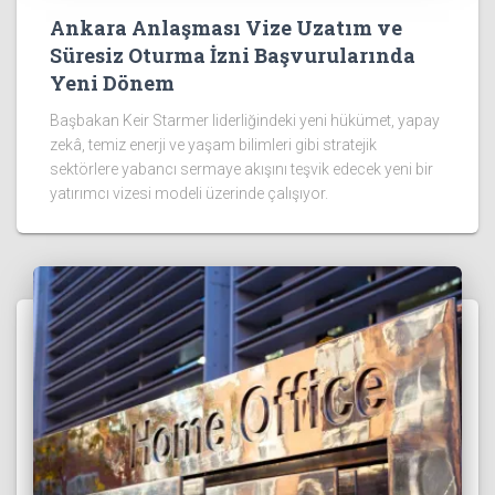
Ankara Anlaşması Vize Uzatım ve
Süresiz Oturma İzni Başvurularında
Yeni Dönem
Başbakan Keir Starmer liderliğindeki yeni hükümet, yapay
zekâ, temiz enerji ve yaşam bilimleri gibi stratejik
sektörlere yabancı sermaye akışını teşvik edecek yeni bir
yatırımcı vizesi modeli üzerinde çalışıyor.