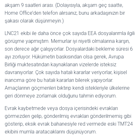
akşam 9 saatleri arası. (Dolayısıyla, akşam geç saatte,
Home Office’den telefon alırsanız, bunu arkadaşınızın bir
şakası olarak düşünmeyin.)
LNC21 ekibi ile daha önce çok sayıda EEA dosyalarımla ilgili
görüşme yapmıştım. Memurlar iyi niyetli olmalarına karşın,
son derece ağır çalışıyorlar. Dosyalardaki bekleme süresi 6
ayı zorluyor. Hükümetin baskısından olsa gerek, Avrupa
Birliği muktesatından kaynaklanan vizelerde isteksiz
davranıyorlar. Çok sayıda hatalı kararlar veriyorlar, kişisel
inancıma göre bu hatalı kararları bilerek yapıyorlar.
Amaçlarının göçmenleri bıktırıp kendi istekleriyle ülkelerine
geri dönmeye zorlamak olduğunu tahmin ediyorum.
Evrak kaybetmede veya dosya içerisindeki evrakları
görmezden gelip, gönderilmiş evrakları gönderilmemiş gibi
gösterip, eksik evrak bahanesiyle red vermede eski TMT24
ekibini mumla aratacaklarını düşünüyorum.