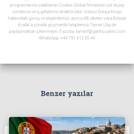
programlarına odaklanan Coates Global firmasının üst düzey
yöneticisi ve iş geliştirme direktörüdür. Vizesiz Dünya blogu
hakkındaki görüş ve eleştirilerinizi, ayrıca AB ülkeleri veya Birleşik
Krallık’a yönelik göçmenlik taleplerinizi Tamer Ulay ile
paylaşmaktan çekinmeyin. E-posta: tamerf@garthcoates.com
WhatsApp: +44 791 612 05 44
Benzer yazılar