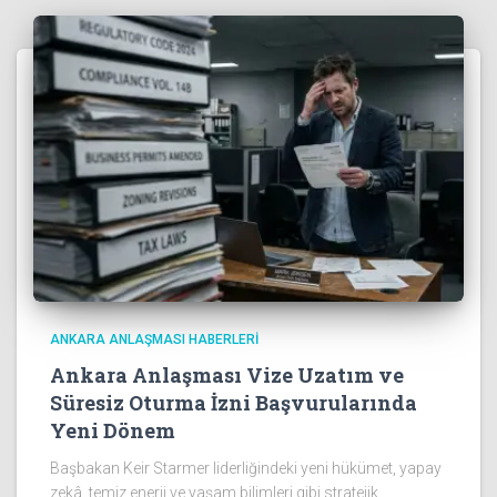
ANKARA ANLAŞMASI HABERLERI
Ankara Anlaşması Vize Uzatım ve
Süresiz Oturma İzni Başvurularında
Yeni Dönem
Başbakan Keir Starmer liderliğindeki yeni hükümet, yapay
zekâ, temiz enerji ve yaşam bilimleri gibi stratejik