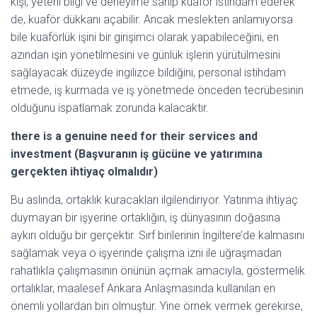
kişi, yeterli bilgi ve deneyime sahip kuaför istihdam ederek
de, kuaför dükkanı açabilir. Ancak meslekten anlamıyorsa
bile kuaförlük işini bir girişimci olarak yapabileceğini, en
azından işin yönetilmesini ve günlük işlerin yürütülmesini
sağlayacak düzeyde ingilizce bildiğini, personal istihdam
etmede, iş kurmada ve iş yönetmede önceden tecrübesinin
olduğunu ispatlamak zorunda kalacaktır.
there is a genuine need for their services and
investment (Başvuranın iş gücüne ve yatırımına
gerçekten ihtiyaç olmalıdır)
Bu aslında, ortaklık kuracakları ilgilendiriyor. Yatırıma ihtiyaç
duymayan bir işyerine ortaklığın, iş dünyasının doğasına
aykırı olduğu bir gerçektir. Sırf birilerinin İngiltere’de kalmasını
sağlamak veya o işyerinde çalışma izni ile uğraşmadan
rahatlıkla çalışmasının önünün açmak amacıyla, göstermelik
ortalıklar, maalesef Ankara Anlaşmasında kullanılan en
önemli yollardan biri olmuştur. Yine örnek vermek gerekirse,