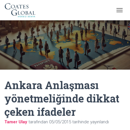
M
E
N
Ü
Y
Ü
A
Ç
/
K
A
P
Ankara Anlaşması
A
yönetmeliğinde dikkat
çeken ifadeler
Tamer Ulay
tarafından
05/05/2015
tarihinde yayınlandı