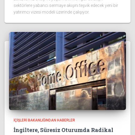
sektörlere yabancı sermaye akışını teşvik edecek yeni bir
yatırımcı vizesi modeli üzerinde çalışıyor.
İÇIŞLERI BAKANLIĞINDAN HABERLER
İngiltere, Süresiz Oturumda Radikal