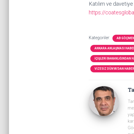
Katılım ve davetiye 
https://coatesglob
Kategoriler:
AB GÖÇMEN
ANKARA ANLAŞMASI HABE
İÇIŞLERI BAKANLIĞINDAN 
VIZESIZ DÜNYA'DAN HABE
T
Tam
mer
yap
kar
Göç