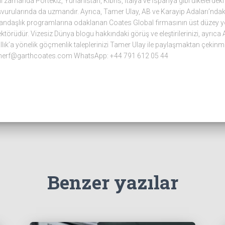
ı zamanda Portekiz, Yunanistan, Kıbrıs, İtalya ve İspanya gibi ülkelerdeki 
vurularında da uzmandır. Ayrıca, Tamer Ulay, AB ve Karayip Adaları’ndaki 
andaşlık programlarına odaklanan Coates Global firmasının üst düzey yön
ektörüdür. Vizesiz Dünya blogu hakkındaki görüş ve eleştirilerinizi, ayrıca A
llık’a yönelik göçmenlik taleplerinizi Tamer Ulay ile paylaşmaktan çekinm
merf@garthcoates.com WhatsApp: +44 791 612 05 44
Benzer yazılar