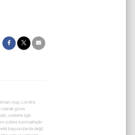
 uzman olup, Londra
 olarak görev
, vizelerle ilgili
ını sizlere sunmaktadır.
nelik başvurularda değil,