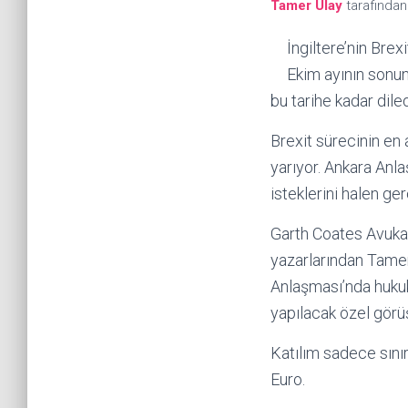
Tamer Ulay
tarafında
İngiltere’nin Brexi
Ekim ayının sonun
bu tarihe kadar dile
Brexit sürecinin en 
yarıyor. Ankara Anl
isteklerini halen ge
Garth Coates Avuka
yazarlarından Tamer
Anlaşması’nda hukuki
yapılacak özel görüş
Katılım sadece sınır
Euro.