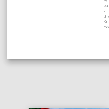
ayn
baş
vat
dir
Kra
ta