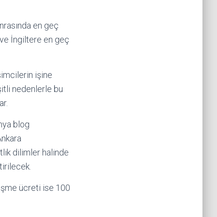
 sonrasında en geç
ve İngiltere en geç
imcilerin işine
itli nedenlerle bu
ar.
nya blog
Ankara
ik dilimler halinde
irilecek.
rüşme ücreti ise 100