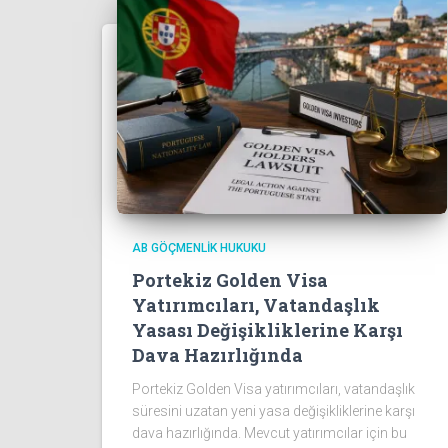
AB GÖÇMENLIK HUKUKU
Portekiz Golden Visa
Yatırımcıları, Vatandaşlık
Yasası Değişikliklerine Karşı
Dava Hazırlığında
Portekiz Golden Visa yatırımcıları, vatandaşlık
süresini uzatan yeni yasa değişikliklerine karşı
dava hazırlığında. Mevcut yatırımcılar için bu