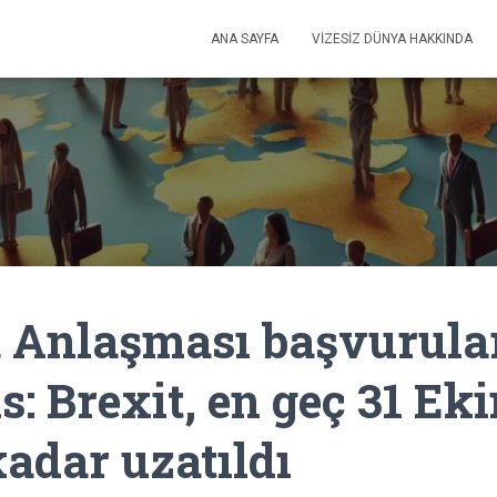
ANA SAYFA
VIZESIZ DÜNYA HAKKINDA
 Anlaşması başvurula
s: Brexit, en geç 31 Ek
kadar uzatıldı