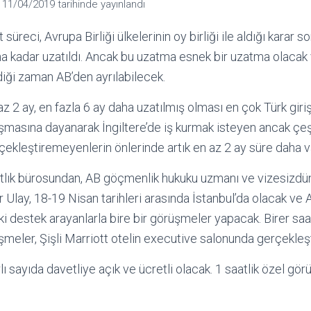
n
11/04/2019
tarihinde yayınlandı
t süreci, Avrupa Birliği ülkelerinin oy birliği ile aldığı karar
a kadar uzatıldı. Ancak bu uzatma esnek bir uzatma olacak 
diği zaman AB’den ayrılabilecek.
az 2 ay, en fazla 6 ay daha uzatılmış olması en çok Türk giriş
aşmasına dayanarak İngiltere’de iş kurmak isteyen ancak çeş
rçekleştiremeyenlerin önlerinde artık en az 2 ay süre daha v
tlık bürosundan, AB göçmenlik hukuku uzmanı ve vizesizdü
 Ulay, 18-19 Nisan tarihleri arasında İstanbul’da olacak ve 
 destek arayanlarla bire bir görüşmeler yapacak. Birer saatl
meler, Şişli Marriott otelin executive salonunda gerçekleşt
lı sayıda davetliye açık ve ücretli olacak. 1 saatlik özel gö