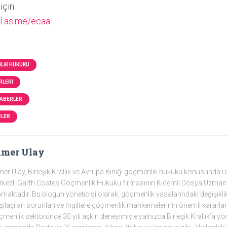
için:
al.as.me/ecaa
LIK HUKUKU
RLERI
HABERLER
RLER
amer Ulay
er Ulay, Birleşik Krallık ve Avrupa Birliği göçmenlik hukuku konusunda
kezli Garth Coates Göçmenlik Hukuku firmasının Kıdemli Dosya Uzmanı
maktadır. Bu blogun yöneticisi olarak, göçmenlik yasalarındaki değişiklikleri
şılaşılan sorunları ve İngiltere göçmenlik mahkemelerinin önemli kararlar
menlik sektöründe 30 yılı aşkın deneyimiyle yalnızca Birleşik Krallık’a yö