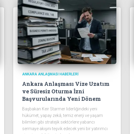
ANKARA ANLAŞMASI HABERLERI
Ankara Anlaşması Vize Uzatım
ve Süresiz Oturma İzni
Başvurularında Yeni Dönem
Başbakan Keir Starmer liderliğindeki yeni
hükümet, yapay zekâ, temiz enerji ve yaşam
bilimleri gibi stratejik sektörlere yabancı
sermaye akışını teşvik edecek yeni bir yatırımcı