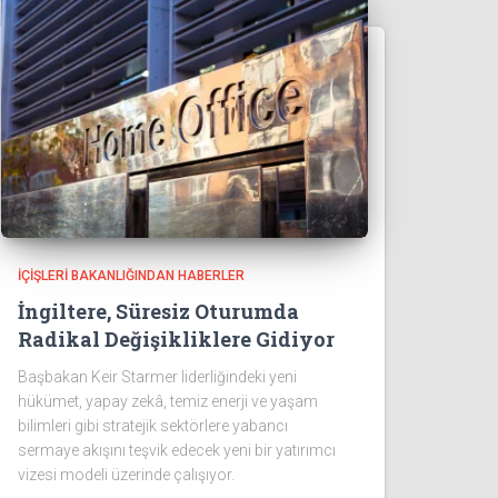
İÇIŞLERI BAKANLIĞINDAN HABERLER
İngiltere, Süresiz Oturumda
Radikal Değişikliklere Gidiyor
Başbakan Keir Starmer liderliğindeki yeni
hükümet, yapay zekâ, temiz enerji ve yaşam
bilimleri gibi stratejik sektörlere yabancı
sermaye akışını teşvik edecek yeni bir yatırımcı
vizesi modeli üzerinde çalışıyor.