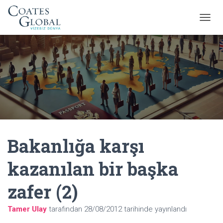
M
E
N
Ü
Y
Ü
A
Ç
/
K
A
P
Bakanlığa karşı
A
kazanılan bir başka
zafer (2)
Tamer Ulay
tarafından
28/08/2012
tarihinde yayınlandı