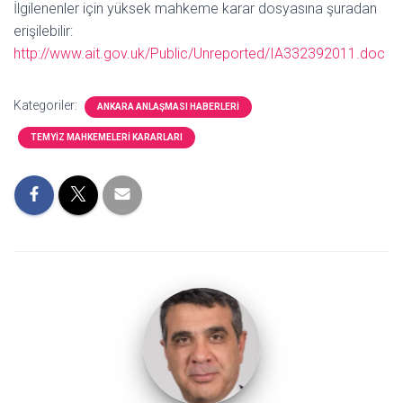
İlgilenenler için yüksek mahkeme karar dosyasına şuradan
erişilebilir:
http://www.ait.gov.uk/Public/Unreported/IA332392011.doc
Kategoriler:
ANKARA ANLAŞMASI HABERLERI
TEMYIZ MAHKEMELERI KARARLARI