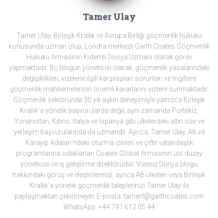
Tamer Ulay
Tamer Ulay, Birleşik Krallık ve Avrupa Birliği göçmenlik hukuku
konusunda uzman olup, Londra merkezli Garth Coates Göçmenlik
Hukuku firmasının Kıdemli Dosya Uzmanı olarak görev
yapmaktadır. Bu blogun yöneticisi olarak, göçmenlik yasalarındaki
değişiklikleri, vizelerle ilgili karşılaşılan sorunları ve İngiltere
göçmenlik mahkemelerinin önemli kararlarını sizlere sunmaktadır.
Göçmenlik sektöründe 30 yılı aşkın deneyimiyle yalnızca Birleşik
Krallık’a yönelik başvurularda değil, aynı zamanda Portekiz,
Yunanistan, Kıbrıs, İtalya ve İspanya gibi ülkelerdeki altın vize ve
yerleşim başvurularında da uzmandır. Ayrıca, Tamer Ulay, AB ve
Karayip Adaları’ndaki oturma izinleri ve çifte vatandaşlık
programlarına odaklanan Coates Global firmasının üst düzey
yöneticisi ve iş geliştirme direktörüdür. Vizesiz Dünya blogu
hakkındaki görüş ve eleştirilerinizi, ayrıca AB ülkeleri veya Birleşik
Krallık’a yönelik göçmenlik taleplerinizi Tamer Ulay ile
paylaşmaktan çekinmeyin. E-posta: tamerf@garthcoates.com
WhatsApp: +44 791 612 05 44