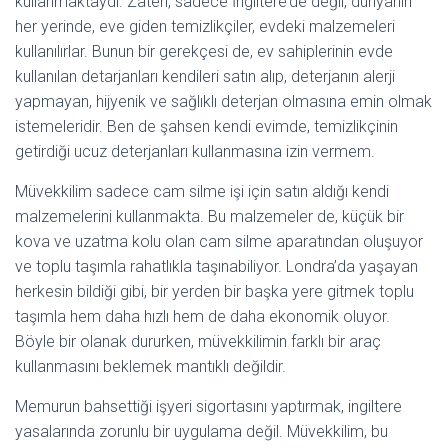
kullanmaktaydı. Zaten, sadece İngiltere’de değil, dünyanın
her yerinde, eve giden temizlikçiler, evdeki malzemeleri
kullanılırlar. Bunun bir gerekçesi de, ev sahiplerinin evde
kullanılan detarjanları kendileri satın alıp, deterjanın alerji
yapmayan, hijyenik ve sağlıklı deterjan olmasına emin olmak
istemeleridir. Ben de şahsen kendi evimde, temizlikçinin
getirdiği ucuz deterjanları kullanmasına izin vermem.
Müvekkilim sadece cam silme işi için satın aldığı kendi
malzemelerini kullanmakta. Bu malzemeler de, küçük bir
kova ve uzatma kolu olan cam silme aparatından oluşuyor
ve toplu taşımla rahatlıkla taşınabiliyor. Londra’da yaşayan
herkesin bildiği gibi, bir yerden bir başka yere gitmek toplu
taşımla hem daha hızlı hem de daha ekonomik oluyor.
Böyle bir olanak dururken, müvekkilimin farklı bir araç
kullanmasını beklemek mantıklı değildir.
Memurun bahsettiği işyeri sigortasını yaptırmak, ingiltere
yasalarında zorunlu bir uygulama değil. Müvekkilim, bu