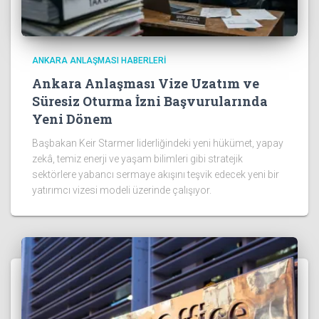
ANKARA ANLAŞMASI HABERLERI
Ankara Anlaşması Vize Uzatım ve
Süresiz Oturma İzni Başvurularında
Yeni Dönem
Başbakan Keir Starmer liderliğindeki yeni hükümet, yapay
zekâ, temiz enerji ve yaşam bilimleri gibi stratejik
sektörlere yabancı sermaye akışını teşvik edecek yeni bir
yatırımcı vizesi modeli üzerinde çalışıyor.