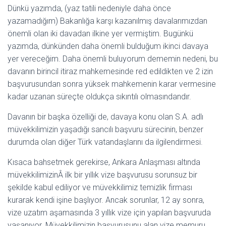
Dünkü yazımda, (yaz tatili nedeniyle daha önce
yazamadığım) Bakanlığa karşı kazanılmış davalarımızdan
önemli olan iki davadan ilkine yer vermiştim. Bugünkü
yazımda, dünkünden daha önemli bulduğum ikinci davaya
yer vereceğim. Daha önemli buluyorum dememin nedeni, bu
davanın birincil itiraz mahkemesinde red edildikten ve 2 izin
başvurusundan sonra yüksek mahkemenin karar vermesine
kadar uzanan süreçte oldukça sıkıntılı olmasındandır.
Davanın bir başka özelliği de, davaya konu olan S.A. adlı
müvekkilimizin yaşadığı sancılı başvuru sürecinin, benzer
durumda olan diğer Türk vatandaşlarını da ilgilendirmesi.
Kısaca bahsetmek gerekirse, Ankara Anlaşması altında
müvekkilimizinÂ ilk bir yıllık vize başvurusu sorunsuz bir
şekilde kabul ediliyor ve müvekkilimiz temizlik firması
kurarak kendi işine başlıyor. Ancak sorunlar, 12 ay sonra,
vize uzatım aşamasında 3 yıllık vize için yapılan başvuruda
yaşanıyor. Müvekkilimizin başvurusunu alan vize memuru,