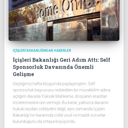
İÇIŞLERI BAKANLIĞINDAN HABERLER
İçişleri Bakanlığı Geri Adım Attı: Self
Sponsorluk Davasında Önemli
Gelişme
Geçtiğimiz hafta blogumda paylaşmıştım: Self
sponsorluk başvurusu reddedilen bir müvekkilim adına
açtığım davada Yüksek Mahkeme, dosyanın esastan
incelenmesine izin vermişti. Bu karar, yalnızca davanın
hukuki açıdan ciddiyetini değil, aynı zamanda İçişleri
Bakanlığı’nın kararında ciddi usuli ve maddi sorunlar
bulunduğunu da ortaya koyuyordu.