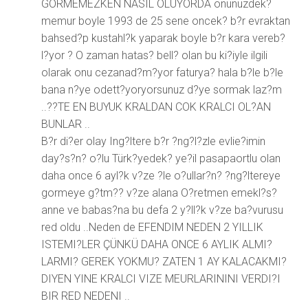
GORMEMEZKEN NASIL OLUYORDA önünüzdek?
memur boyle 1993 de 25 sene oncek? b?r evraktan
bahsed?p kustahl?k yaparak boyle b?r kara vereb?
l?yor ? O zaman hatas? bell? olan bu ki?iyle ilgili
olarak onu cezanad?m?yor faturya? hala b?le b?le
bana n?ye odett?yoryorsunuz d?ye sormak laz?m
..??TE EN BUYUK KRALDAN COK KRALCI OL?AN
BUNLAR ..
B?r di?er olay Ing?ltere b?r ?ng?l?zle evlie?imin
day?s?n? o?lu Türk?yedek? ye?il pasapaortlu olan
daha once 6 ayl?k v?ze ?le o?ullar?n? ?ng?ltereye
gormeye g?tm?? v?ze alana O?retmen emekl?s?
anne ve babas?na bu defa 2 y?ll?k v?ze ba?vurusu
red oldu ..Neden de EFENDIM NEDEN 2 YILLIK
ISTEMI?LER ÇÜNKÜ DAHA ONCE 6 AYLIK ALMI?
LARMI? GEREK YOKMU? ZATEN 1 AY KALACAKMI?
DIYEN YINE KRALCI VIZE MEURLARININI VERDI?I
BIR RED NEDENI ..