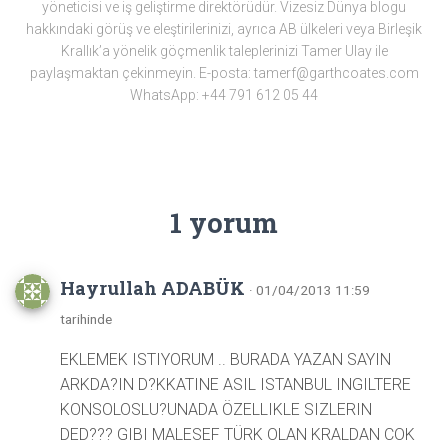
yöneticisi ve iş geliştirme direktörüdür. Vizesiz Dünya blogu
hakkındaki görüş ve eleştirilerinizi, ayrıca AB ülkeleri veya Birleşik
Krallık’a yönelik göçmenlik taleplerinizi Tamer Ulay ile
paylaşmaktan çekinmeyin. E-posta: tamerf@garthcoates.com
WhatsApp: +44 791 612 05 44
1 yorum
Hayrullah ADABÜK
· 01/04/2013 11:59
tarihinde
EKLEMEK ISTIYORUM .. BURADA YAZAN SAYIN
ARKDA?IN D?KKATINE ASIL ISTANBUL INGILTERE
KONSOLOSLU?UNADA ÖZELLIKLE SIZLERIN
DED??? GIBI MALESEF TÜRK OLAN KRALDAN COK