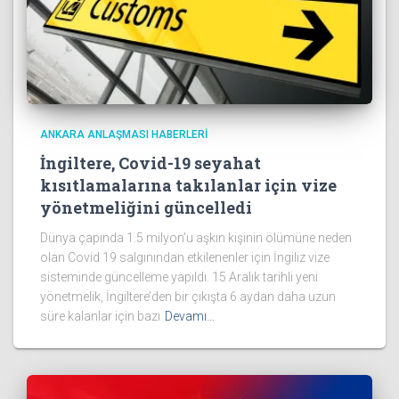
ANKARA ANLAŞMASI HABERLERI
İngiltere, Covid-19 seyahat
kısıtlamalarına takılanlar için vize
yönetmeliğini güncelledi
Dünya çapında 1.5 milyon’u aşkın kişinin ölümüne neden
olan Covid 19 salgınından etkilenenler için İngiliz vize
sisteminde güncelleme yapıldı. 15 Aralık tarihli yeni
yönetmelik, İngiltere’den bir çıkışta 6 aydan daha uzun
süre kalanlar için bazı
Devamı…