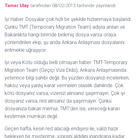
Tamer Ulay
tarafından
08/02/2013
tarihinde yayınlandı
İyi Haber: Dosyalar çok hızlı bir şekilde hızlanmaya başlandı.
Çünkü TMT (Temporary Migration Team) adıyla anılan ve
Bakanlıkta hangi birimde birikmiş dosya varsa oraya
yönlendirilen ekip, şu anda Ankara Anlaşması dosyalarını
eritmekle uğraşıyor.
İyi veya Kötü olduğu belli olmayan haber: TMT-Temporary
Migration Team (Geçiçi Vize Ekibi), Ankara Anlaşmasında
yeterince bilgi sahibi değil. Bu yüzden dosyanızı incelerken,
haksız veya yanlış karar vermeleri olasılık dahilinde. Çok
kötü dosyanız varsa, vizenizi alırsanız şaşırmayın. Çok iyi
dosyanız varsa, red alırsanız da şaşırmayın. Çünkü
dosyanıza bakan memur, TMT’den ise, vereceği kararı
kestirmek mümkün değil.
Geçen hafta, kesin red alacağı endişesi ile, valizi hazır
bekleyen bir müşterime, vizesini aldığını inandırana kadar