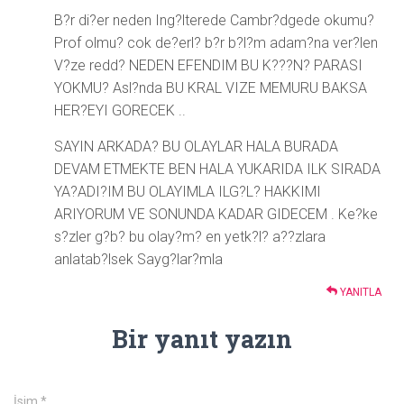
B?r di?er neden Ing?lterede Cambr?dgede okumu?
Prof olmu? cok de?erl? b?r b?l?m adam?na ver?len
V?ze redd? NEDEN EFENDIM BU K???N? PARASI
YOKMU? Asl?nda BU KRAL VIZE MEMURU BAKSA
HER?EYI GORECEK ..
SAYIN ARKADA? BU OLAYLAR HALA BURADA
DEVAM ETMEKTE BEN HALA YUKARIDA ILK SIRADA
YA?ADI?IM BU OLAYIMLA ILG?L? HAKKIMI
ARIYORUM VE SONUNDA KADAR GIDECEM . Ke?ke
s?zler g?b? bu olay?m? en yetk?l? a??zlara
anlatab?lsek Sayg?lar?mla
YANITLA
Bir yanıt yazın
İsim
*