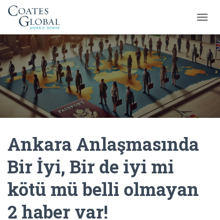
M
E
N
Ü
Y
Ü
A
Ç
/
K
A
P
Ankara Anlaşmasında
A
Bir İyi, Bir de iyi mi
kötü mü belli olmayan
2 haber var!