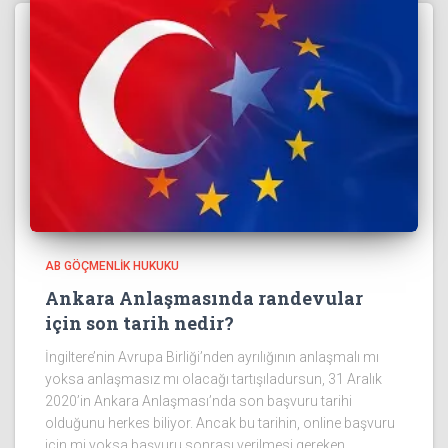
AB GÖÇMENLIK HUKUKU
Ankara Anlaşmasında randevular
için son tarih nedir?
İngiltere’nin Avrupa Birliği’nden ayrılığının anlaşmalı mı
yoksa anlaşmasız mı olacağı tartışıladursun, 31 Aralık
2020’in Ankara Anlaşması’nda son başvuru tarihi
olduğunu herkes biliyor. Ancak bu tarihin, online başvuru
için mi yoksa başvuru sonrası verilmesi gereken