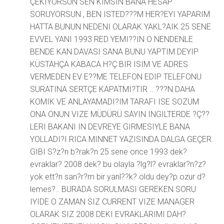
ÇEKIYORSUN SEN KIMSIN BANA HESAP
SORUYORSUN , BEN ISTED???M HER?EYI YAPARIM
HATTA BUNUN NEDENI OLARAK YAKL?AIK 25 SENE
EVVEL YANI 1993 RED YEMI??IN O NENDENLE
BENDE KAN DAVASI SANA BUNU YAPTIM DEYIP
KÜSTAHÇA KABACA H?Ç BIR ISIM VE ADRES
VERMEDEN EV E??ME TELEFON EDIP TELEFONU
SURATINA SERTÇE KAPATMI?TIR .. ???N DAHA
KOMIK VE ANLAYAMADI?IM TARAFI ISE SOZUM
ONA ONUN VIZE MÜDÜRÜ SAYIN INGILTERDE ?Ç??
LERI BAKANI IN DEVREYE GIRMESIYLE BANA
YOLLADI?I RICA MINNET YAZISINDA DALGA GEÇER
GIBI S?z?n b?rak?n 25 sene once 1993 dek?
evraklar? 2008 dek? bu olayla ?lg?l? evraklar?n?z?
yok ett?n san?r?m bir yanl??k? oldu dey?p ozur d?
lemes?.. BURADA SORULMASI GEREKEN SORU
IYIDE O ZAMAN SIZ CURRENT VIZE MANAGER
OLARAK SIZ 2008 DEKI EVRAKLARIMI DAH?