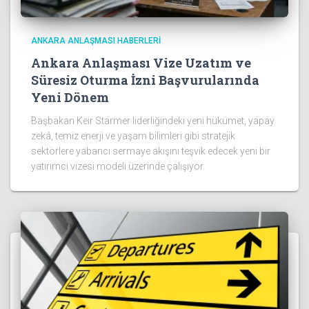
ANKARA ANLAŞMASI HABERLERI
Ankara Anlaşması Vize Uzatım ve
Süresiz Oturma İzni Başvurularında
Yeni Dönem
Başbakan Keir Starmer liderliğindeki yeni hükümet, yapay
zekâ, temiz enerji ve yaşam bilimleri gibi stratejik
sektörlere yabancı sermaye akışını teşvik edecek yeni bir
yatırımcı vizesi modeli üzerinde çalışıyor.