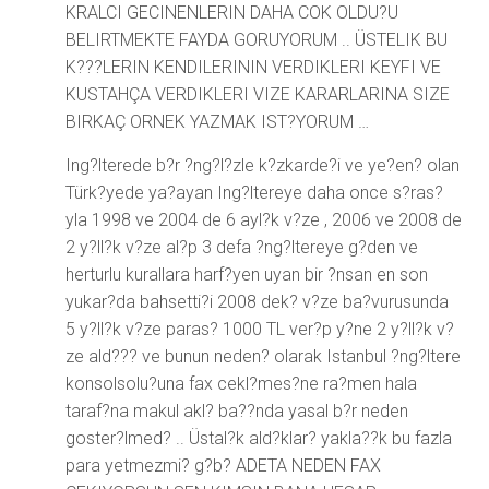
KRALCI GECINENLERIN DAHA COK OLDU?U
BELIRTMEKTE FAYDA GORUYORUM .. ÜSTELIK BU
K???LERIN KENDILERININ VERDIKLERI KEYFI VE
KUSTAHÇA VERDIKLERI VIZE KARARLARINA SIZE
BIRKAÇ ORNEK YAZMAK IST?YORUM …
Ing?lterede b?r ?ng?l?zle k?zkarde?i ve ye?en? olan
Türk?yede ya?ayan Ing?ltereye daha once s?ras?
yla 1998 ve 2004 de 6 ayl?k v?ze , 2006 ve 2008 de
2 y?ll?k v?ze al?p 3 defa ?ng?ltereye g?den ve
herturlu kurallara harf?yen uyan bir ?nsan en son
yukar?da bahsetti?i 2008 dek? v?ze ba?vurusunda
5 y?ll?k v?ze paras? 1000 TL ver?p y?ne 2 y?ll?k v?
ze ald??? ve bunun neden? olarak Istanbul ?ng?ltere
konsolsolu?una fax cekl?mes?ne ra?men hala
taraf?na makul akl? ba??nda yasal b?r neden
goster?lmed? .. Üstal?k ald?klar? yakla??k bu fazla
para yetmezmi? g?b? ADETA NEDEN FAX