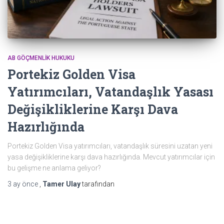
AB GÖÇMENLIK HUKUKU
Portekiz Golden Visa
Yatırımcıları, Vatandaşlık Yasası
Değişikliklerine Karşı Dava
Hazırlığında
Portekiz Golden Visa yatırımcıları, vatandaşlık süresini uzatan yeni
yasa değişikliklerine karşı dava hazırlığında. Mevcut yatırımcılar için
bu gelişme ne anlama geliyor?
3 ay
önce
,
Tamer Ulay
tarafından