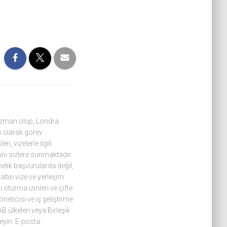
 uzman olup, Londra
 olarak görev
, vizelerle ilgili
ını sizlere sunmaktadır.
nelik başvurularda değil,
altın vize ve yerleşim
oturma izinleri ve çifte
eticisi ve iş geliştirme
B ülkeleri veya Birleşik
eyin. E-posta: