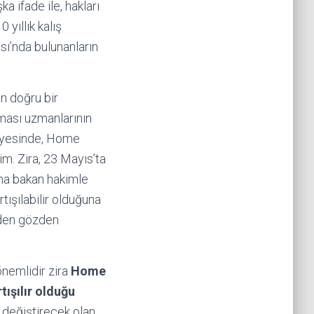
a ifade ile, hakları
 yıllık kalış
sı’nda bulunanların
n doğru bir
ması uzmanlarının
sayesinde, Home
m. Zira, 23 Mayıs’ta
na bakan hakimle
ışılabilir olduğuna
iden gözden
önemlidir zira
Home
tışılır olduğu
 değiştirecek olan