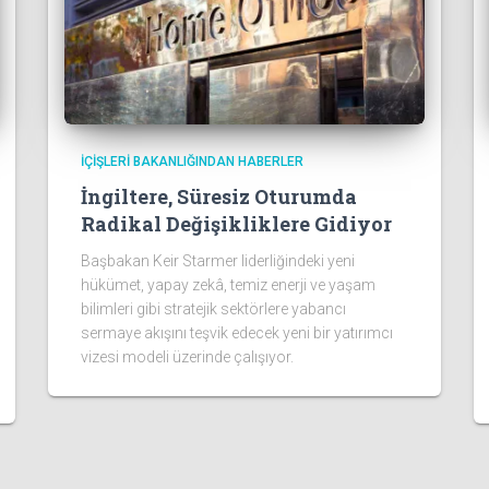
İÇIŞLERI BAKANLIĞINDAN HABERLER
İngiltere, Süresiz Oturumda
Radikal Değişikliklere Gidiyor
Başbakan Keir Starmer liderliğindeki yeni
hükümet, yapay zekâ, temiz enerji ve yaşam
bilimleri gibi stratejik sektörlere yabancı
sermaye akışını teşvik edecek yeni bir yatırımcı
vizesi modeli üzerinde çalışıyor.