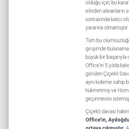
olduğu için, bu kara
elinden alınanların 
sonrasında kalıcı o
yararına olmamıştır.
Tüm bu olumsuzluğa 
girişimde bulunamam
büyük bir başarıyla
Office’in 5 yılda k
görülen Çiçekli Da
aynı kıdeme sahip b
hükmetmiş ve Home 
geçirmesini istemişt
Çiçekli davası hakim
Office’in, Aydoğdu
ortaya çıkmıştır.
A