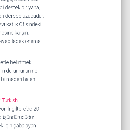
i destek bir yana,
on derece üzücüdür.
vukatlık Ofisindeki
esine karşın,
ileyebilecek öneme
yetle belirtmek
arın durumunun ne
ı bilmeden halen
f Turkish
or. İngiltere’de 20
 düşündürücüdür.
k için çabalayan