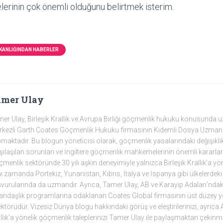
lerinin çok önemli olduğunu belirtmek isterim.
AKANLIĞINDAN HABERLER
amer Ulay
er Ulay, Birleşik Krallık ve Avrupa Birliği göçmenlik hukuku konusunda
kezli Garth Coates Göçmenlik Hukuku firmasının Kıdemli Dosya Uzmanı
maktadır. Bu blogun yöneticisi olarak, göçmenlik yasalarındaki değişiklikleri
şılaşılan sorunları ve İngiltere göçmenlik mahkemelerinin önemli kararlar
menlik sektöründe 30 yılı aşkın deneyimiyle yalnızca Birleşik Krallık’a yö
ı zamanda Portekiz, Yunanistan, Kıbrıs, İtalya ve İspanya gibi ülkelerdeki 
vurularında da uzmandır. Ayrıca, Tamer Ulay, AB ve Karayip Adaları’ndaki 
andaşlık programlarına odaklanan Coates Global firmasının üst düzey yön
ektörüdür. Vizesiz Dünya blogu hakkındaki görüş ve eleştirilerinizi, ayrıca A
llık’a yönelik göçmenlik taleplerinizi Tamer Ulay ile paylaşmaktan çekinm