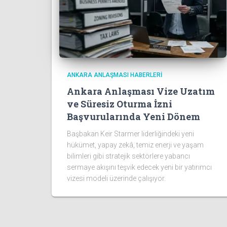
ANKARA ANLAŞMASI HABERLERI
Ankara Anlaşması Vize Uzatım
ve Süresiz Oturma İzni
Başvurularında Yeni Dönem
Başbakan Keir Starmer liderliğindeki yeni
hükümet, yapay zekâ, temiz enerji ve yaşam
bilimleri gibi stratejik sektörlere yabancı
sermaye akışını teşvik edecek yeni bir yatırımcı
vizesi modeli üzerinde çalışıyor.