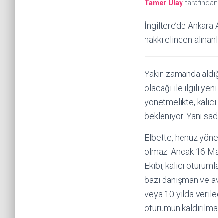
Tamer Ulay
tarafında
İngiltere’de Ankara
hakkı elinden alınanl
Yakın zamanda aldığı
olacağı ile ilgili ye
yönetmelikte, kalıcı
bekleniyor. Yani sad
Elbette, henüz yöne
olmaz. Ancak 16 Mar
Ekibi, kalıcı oturum
bazı danışman ve avu
veya 10 yılda verile
oturumun kaldırılmas