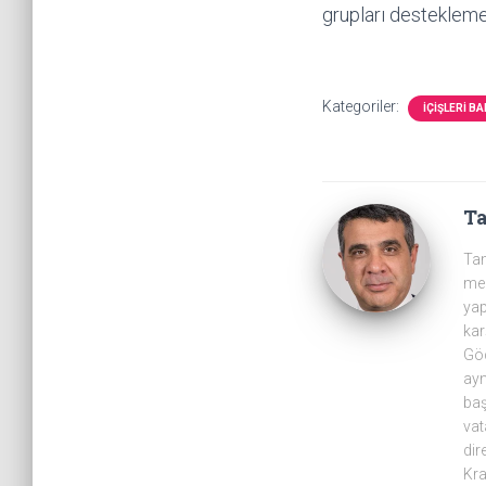
grupları destekleme
Kategoriler:
İÇIŞLERI B
T
Tam
mer
yap
kar
Göç
ayn
baş
vat
dir
Kra