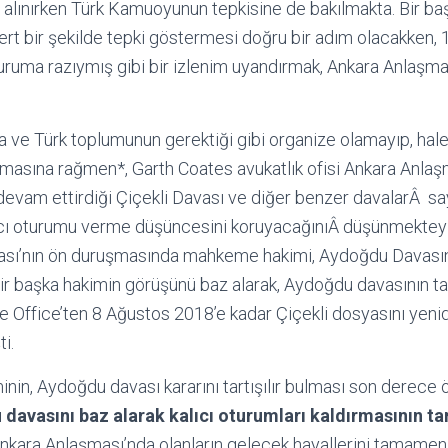
r alınırken Türk Kamuoyunun tepkisine de bakılmakta. Bir başk
sert bir şekilde tepki göstermesi doğru bir adım olacakken, 10
turuma razıymış gibi bir izlenim uyandırmak, Ankara Anlaşma
ve Türk toplumunun gerektiği gibi organize olamayıp, hale
asına rağmen*, Garth Coates avukatlık ofisi Ankara Anlaş
 devam ettirdiği Çiçekli Davası ve diğer benzer davalarÂ 
alıcı oturumu verme düşüncesini koruyacağınıÂ düşünmekteyi
vası’nın ön duruşmasında mahkeme hakimi, Aydoğdu Davası
ir başka hakimin görüşünü baz alarak, Aydoğdu davasının tart
Office’ten 8 Ağustos 2018’e kadar Çiçekli dosyasını yen
i.
inin, Aydoğdu davası kararını tartışılır bulması son derece 
 davasını baz alarak kalıcı oturumları kaldırmasının tar
nkara Anlaşması’nda olanların gelecek hayallerini tamamen