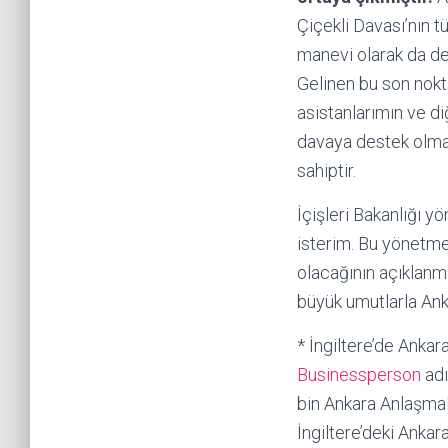
Çiçekli Davası’nın 
manevi olarak da d
Gelinen bu son nokt
asistanlarımın ve d
davaya destek olma
sahiptir.
İçişleri Bakanlığı 
isterim. Bu yönetme
olacağının açıklanm
büyük umutlarla An
* İngiltere’de Ankar
Businessperson
adı
bin Ankara Anlaşmal
İngiltere’deki Anka