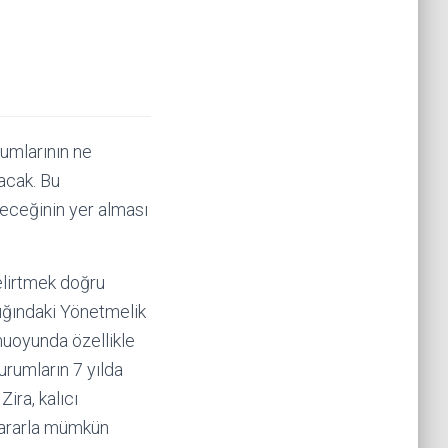
rumlarının ne
nacak. Bu
ileceğinin yer alması
elirtmek doğru
lığındaki Yönetmelik
amuoyunda özellikle
urumların 7 yılda
ira, kalıcı
 kararla mümkün