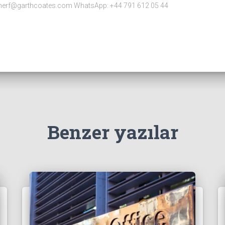
merf@garthcoates.com WhatsApp: +44 791 612 05 44
Benzer yazılar