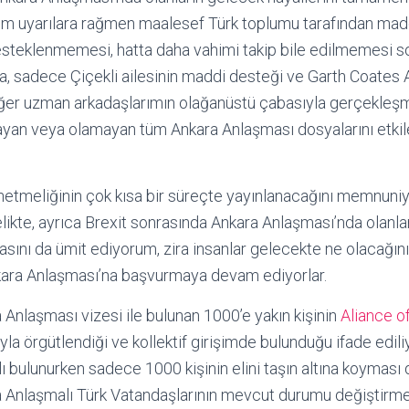
tüm uyarılara rağmen maalesef Türk toplumu tarafından madd
esteklenmemesi, hatta daha vahimi takip bile edilmemesi s
a, sadece Çiçekli ailesinin maddi desteği ve Garth Coates A
iğer uzman arkadaşlarımın olağanüstü çabasıyla gerçekleşm
yan veya olamayan tüm Ankara Anlaşması dosyalarını etk
yönetmeliğinin çok kısa bir süreçte yayınlanacağını memnuni
likte, ayrıca Brexit sonrasında Ankara Anlaşması’nda olanl
asını da ümit ediyorum, zira insanlar gelecekte ne olacağın
kara Anlaşması’na başvurmaya devam ediyorlar.
a Anlaşması vizesi ile bulunan 1000’e yakın kişinin
Aliance o
yla örgütlendiği ve kollektif girişimde bulunduğu ifade ediliy
ı bulunurken sadece 1000 kişinin elini taşın altına koyması
ra Anlaşmalı Türk Vatandaşlarının mevcut durumu değiştirme