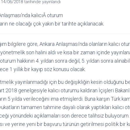
n
14/06/2018
tarihinde yayınlandı
 Anlaşması’nda kalıcıÂ oturum
arın ne olacağı çok yakın bir tarihte açıklanacak.
m bilgilere göre, Ankara Anlaşması’nda olanların kalıcı otu
ni yönetmelik son halini aldı ve kısa bir zaman içinde yayınla
 oturum hakkının 4. yıldan sonra değil, 5. yıldan sonra alınab
ece 1 yıllık bir kayıp söz konusu olacak.
tmelik yayınlanmadığı için bu değişikliğin kesin olduğunu b
t 2018 genelgesiyle kalıcı oturumu kaldıran İçişleri Bakan
ların 5 yılda verileceğini ima etmişlerdi. Buna karşın Türk k
katların tamamen tahmine dayalı olarak yaptıkları kalıcı ot
ceği yönündeki açıklamaları son derece talihsiz buluyorum. Z
ı ve yerine yeni bir başvuru türünün getirilmesi politik bir