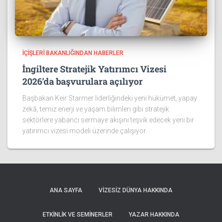
İÇIŞLERI BAKANLIĞINDAN HABERLER
İngiltere Stratejik Yatırımcı Vizesi
2026’da başvurulara açılıyor
Başbakan Keir Starmer liderliğindeki yeni hükümet, yapay
zekâ, temiz enerji ve yaşam bilimleri gibi stratejik
sektörlere yabancı sermaye akışını teşvik edecek yeni bir
yatırımcı vizesi modeli üzerinde çalışıyor.
ANA SAYFA
VIZESIZ DÜNYA HAKKINDA
ETKINLIK VE SEMINERLER
YAZAR HAKKINDA