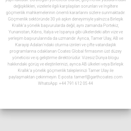
değişiklikleri, vizelerle ilgili karşılaşılan sorunları ve İngiltere
göçmenlik mahkemelerinin önemli kararlarını sizlere sunmaktadır.
Göçmenlik sektöründe 30 yılı aşkın deneyimiyle yalnızca Birleşik
Krallık’a yönelik başvurularda değil, aynı zamanda Portekiz,
Yunanistan, Kıbrıs, İtalya ve İspanya gibi ülkelerdeki altın vize ve
yerleşim başvurularında da uzmandır. Ayrıca, Tamer Ulay, AB ve
Karayip Adaları’ndaki oturma izinleri ve çifte vatandaşlık
programlarına odaklanan Coates Global firmasının üst düzey
yöneticisi ve iş geliştirme direktörüdür. Vizesiz Dünya blogu
hakkındaki görüş ve eleştirilerinizi, ayrıca AB ülkeleri veya Birleşik
Krallık’a yönelik göçmenlik taleplerinizi Tamer Ulay ile
paylaşmaktan çekinmeyin. E-posta: tamerf@garthcoates.com
WhatsApp: +44 791 612 05 44