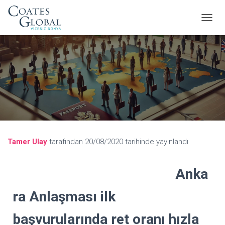
M
E
N
Ü
Y
Ü
A
Ç
/
K
A
P
A
Tamer Ulay
tarafından
20/08/2020
tarihinde yayınlandı
Anka
ra Anlaşması ilk
başvurularında ret oranı hızla