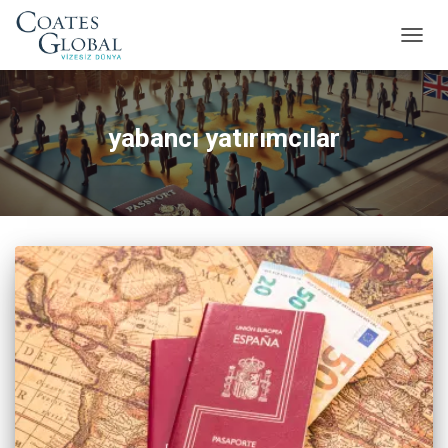
MENÜ
AÇ/KA
yabancı yatırımcılar