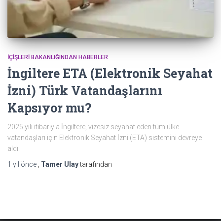
İÇIŞLERI BAKANLIĞINDAN HABERLER
İngiltere ETA (Elektronik Seyahat
İzni) Türk Vatandaşlarını
Kapsıyor mu?
2025 yılı itibarıyla İngiltere, vizesiz seyahat eden tüm ülke
vatandaşları için Elektronik Seyahat İzni (ETA) sistemini devreye
aldı.
1 yıl
önce
,
Tamer Ulay
tarafından