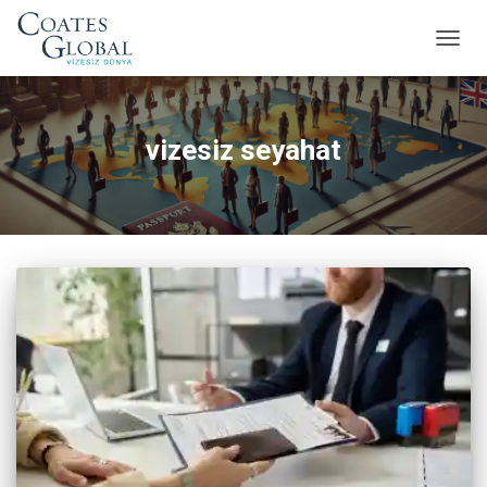
MENÜ
AÇ/KA
vizesiz seyahat