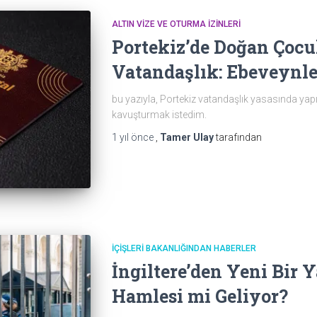
ALTIN VIZE VE OTURMA İZINLERI
Portekiz’de Doğan Çocu
Vatandaşlık: Ebeveynle
bu yazıyla, Portekiz vatandaşlık yasasında yapıl
kavuşturmak istedim.
1 yıl
önce
,
Tamer Ulay
tarafından
İÇIŞLERI BAKANLIĞINDAN HABERLER
İngiltere’den Yeni Bir Y
Hamlesi mi Geliyor?