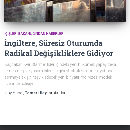
İÇIŞLERI BAKANLIĞINDAN HABERLER
İngiltere, Süresiz Oturumda
Radikal Değişikliklere Gidiyor
Başbakan Keir Starmer liderliğindeki yeni hükümet, yapay zekâ,
temiz enerji ve yaşam bilimleri gibi stratejik sektörlere yabancı
sermaye akışını teşvik edecek yeni bir yatırımcı vizesi modeli
üzerinde çalışıyor.
9 ay
önce
,
Tamer Ulay
tarafından