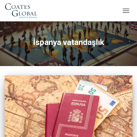
MENÜ
AÇ/KA
İspanya vatandaşlık