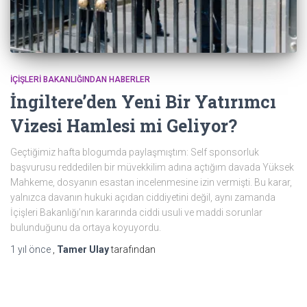
İÇIŞLERI BAKANLIĞINDAN HABERLER
İngiltere’den Yeni Bir Yatırımcı
Vizesi Hamlesi mi Geliyor?
Geçtiğimiz hafta blogumda paylaşmıştım: Self sponsorluk
başvurusu reddedilen bir müvekkilim adına açtığım davada Yüksek
Mahkeme, dosyanın esastan incelenmesine izin vermişti. Bu karar,
yalnızca davanın hukuki açıdan ciddiyetini değil, aynı zamanda
İçişleri Bakanlığı’nın kararında ciddi usuli ve maddi sorunlar
bulunduğunu da ortaya koyuyordu.
1 yıl
önce
,
Tamer Ulay
tarafından