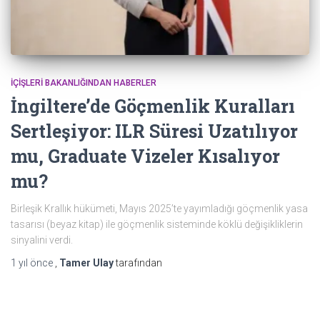
İÇIŞLERI BAKANLIĞINDAN HABERLER
İngiltere’de Göçmenlik Kuralları
Sertleşiyor: ILR Süresi Uzatılıyor
mu, Graduate Vizeler Kısalıyor
mu?
Birleşik Krallık hükümeti, Mayıs 2025’te yayımladığı göçmenlik yasa
tasarısı (beyaz kitap) ile göçmenlik sisteminde köklü değişikliklerin
sinyalini verdi.
1 yıl
önce
,
Tamer Ulay
tarafından