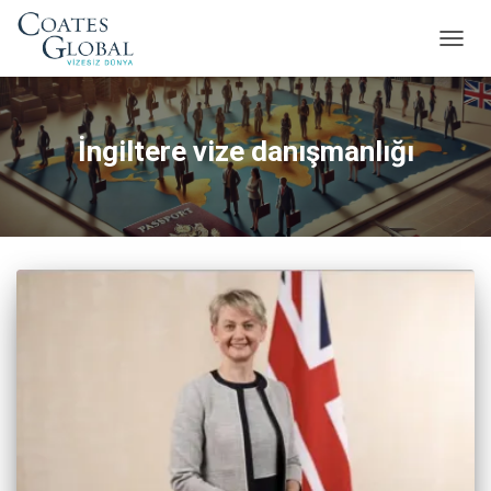
MENÜ
AÇ/KA
İngiltere vize danışmanlığı