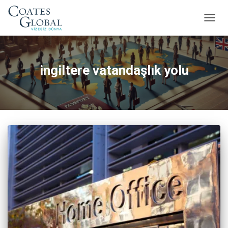
MENÜ
AÇ/KA
ingiltere vatandaşlık yolu