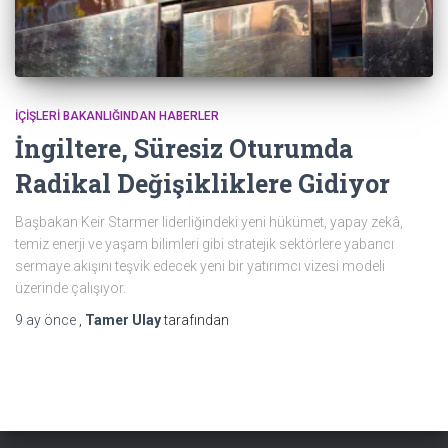
İÇIŞLERI BAKANLIĞINDAN HABERLER
İngiltere, Süresiz Oturumda
Radikal Değişikliklere Gidiyor
Başbakan Keir Starmer liderliğindeki yeni hükümet, yapay zekâ,
temiz enerji ve yaşam bilimleri gibi stratejik sektörlere yabancı
sermaye akışını teşvik edecek yeni bir yatırımcı vizesi modeli
üzerinde çalışıyor.
9 ay
önce
,
Tamer Ulay
tarafından