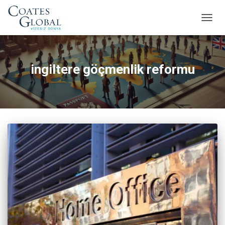
MENÜ
AÇ/KA
ingiltere göçmenlik reformu