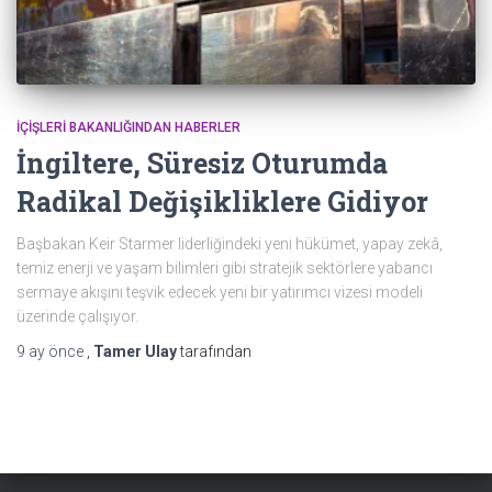
İÇIŞLERI BAKANLIĞINDAN HABERLER
İngiltere, Süresiz Oturumda
Radikal Değişikliklere Gidiyor
Başbakan Keir Starmer liderliğindeki yeni hükümet, yapay zekâ,
temiz enerji ve yaşam bilimleri gibi stratejik sektörlere yabancı
sermaye akışını teşvik edecek yeni bir yatırımcı vizesi modeli
üzerinde çalışıyor.
9 ay
önce
,
Tamer Ulay
tarafından