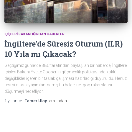
İÇIŞLERI BAKANLIĞINDAN HABERLER
İngiltere’de Süresiz Oturum (ILR)
10 Yıla mı Çıkacak?
Geçtiğimiz günlerde BBC tarafından paylaşılan bir haberde, İngiltere
İçişleri Bakanı Yvette Cooper’ın göçmenlik politikasında köklü
değişiklikler içeren bir taslak çalışması hazırladığı duyuruldu. Henüz
resmi olarak yayımlanmamış bu belge, net göç rakamlarını
düşürmeyi hedefliyor.
1 yıl
önce
,
Tamer Ulay
tarafından