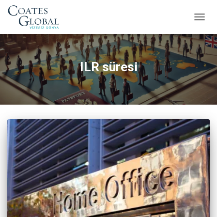
MENÜ
AÇ/KA
ILR süresi