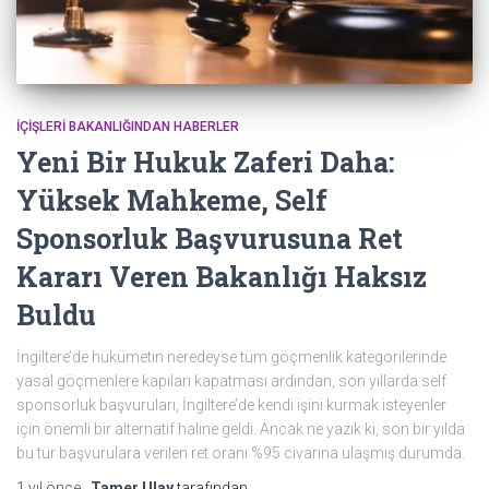
İÇIŞLERI BAKANLIĞINDAN HABERLER
Yeni Bir Hukuk Zaferi Daha:
Yüksek Mahkeme, Self
Sponsorluk Başvurusuna Ret
Kararı Veren Bakanlığı Haksız
Buldu
İngiltere’de hükümetin neredeyse tüm göçmenlik kategorilerinde
yasal göçmenlere kapıları kapatması ardından, son yıllarda self
sponsorluk başvuruları, İngiltere’de kendi işini kurmak isteyenler
için önemli bir alternatif haline geldi. Ancak ne yazık ki, son bir yılda
bu tür başvurulara verilen ret oranı %95 civarına ulaşmış durumda.
1 yıl
önce
,
Tamer Ulay
tarafından