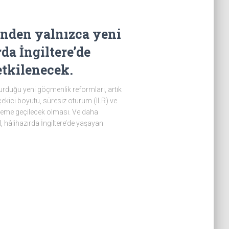
nden yalnızca yeni
rda İngiltere’de
tkilenecek.
urduğu yeni göçmenlik reformları, artık
çekici boyutu, süresiz oturum (ILR) ve
steme geçilecek olması. Ve daha
l, hâlihazırda İngiltere’de yaşayan