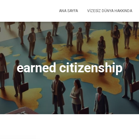
ANA SAYFA
VIZESIZ DÜNYA HAKKINDA
earned citizenship