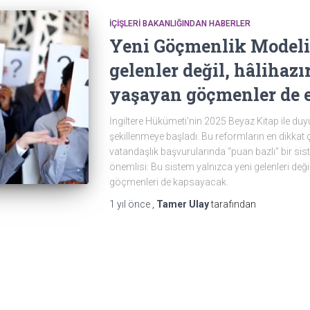
İÇIŞLERI BAKANLIĞINDAN HABERLER
Yeni Göçmenlik Modeli
gelenler değil, hâlihazı
yaşayan göçmenler de e
İngiltere Hükümeti’nin 2025 Beyaz Kitap ile duy
şekillenmeye başladı. Bu reformların en dikkat 
vatandaşlık başvurularında “puan bazlı” bir si
önemlisi: Bu sistem yalnızca yeni gelenleri deği
göçmenleri de kapsayacak.
1 yıl
önce
,
Tamer Ulay
tarafından