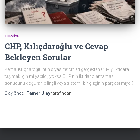
TURKIYE
CHP, Kılıçdaroğlu ve Cevap
Bekleyen Sorular
Kemal Kılıçdaroğlu’nun siyasi tercihleri gerçekten CHP’yi iktidara
taşımak için mi yapıldı, yoksa CHP’nin iktidar olamaması
sonucunu doğuran bilinçli veya sistemli bir çizginin parçası mıydı?
2 ay
önce
,
Tamer Ulay
tarafından