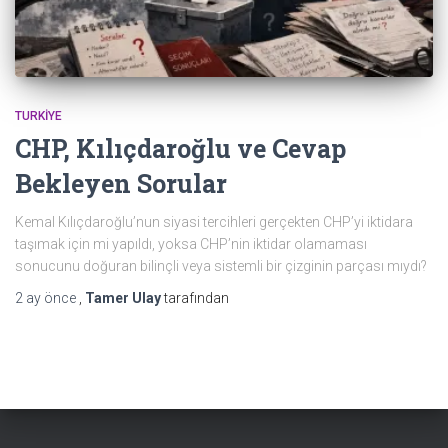
TURKIYE
CHP, Kılıçdaroğlu ve Cevap
Bekleyen Sorular
Kemal Kılıçdaroğlu’nun siyasi tercihleri gerçekten CHP’yi iktidara
taşımak için mi yapıldı, yoksa CHP’nin iktidar olamaması
sonucunu doğuran bilinçli veya sistemli bir çizginin parçası mıydı?
2 ay
önce
,
Tamer Ulay
tarafından