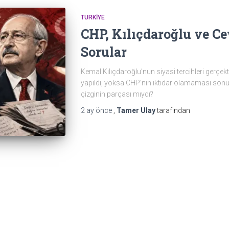
TURKIYE
CHP, Kılıçdaroğlu ve C
Sorular
Kemal Kılıçdaroğlu’nun siyasi tercihleri gerçekt
yapıldı, yoksa CHP’nin iktidar olamaması sonuc
çizginin parçası mıydı?
2 ay
önce
,
Tamer Ulay
tarafından