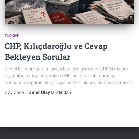
TURKIYE
CHP, Kılıçdaroğlu ve Cevap
Bekleyen Sorular
Kemal Kılıçdaroğlu’nun siyasi tercihleri gerçekten CHP’yi iktidara
taşımak için mi yapıldı, yoksa CHP’nin iktidar olamaması
sonucunu doğuran bilinçli veya sistemli bir çizginin parçası mıydı?
2 ay
önce
,
Tamer Ulay
tarafından