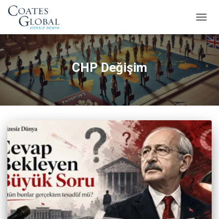
MENÜ
AÇ/KA
CHP Değişim